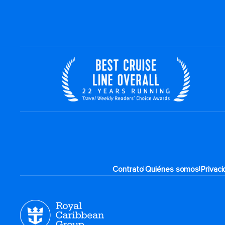
|
|
Contrato
Quiénes somos
Privac