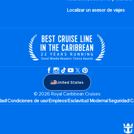
Localizar un asesor de viajes
United States
© 2026 Royal Caribbean Cruises
|
|
|
|
|
idad
Condiciones de uso
Empleos
Esclavitud Moderna
Seguridad
C