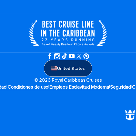
United States
© 2026 Royal Caribbean Cruises
|
|
|
|
|
idad
Condiciones de uso
Empleos
Esclavitud Moderna
Seguridad
C