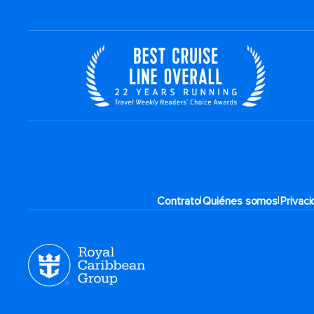
|
|
Contrato
Quiénes somos
Privac