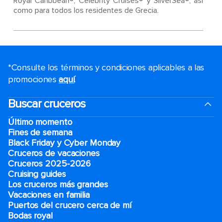
Royal Caribbean®, Celebrity Cruises® y SilverSea®, así
como para todos los residentes de Grecia.
*Consulte los términos y condiciones aplicables a las
promociones
aquí
.
Buscar cruceros
Último momento
Fines de semana
Black Friday y Cyber Monday
Cruceros de vacaciones
Cruceros 2025-2026
Cruising guides
Los cruceros más grandes
Vacaciones en familia
Puertos del crucero cerca de mí
Bodas royal