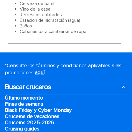
Cerveza de barril
Vino de la casa
Refrescos enlatados
Estación de hidratación (agua)
Baños
Cabañas para cambiarse de ropa
*Consulte los términos y condiciones aplicables a las
promociones
aquí
.
Buscar cruceros
Último momento
Fines de semana
Black Friday y Cyber Monday
Cruceros de vacaciones
Cruceros 2025-2026
Cruising guides