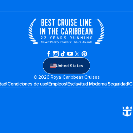
United States
© 2026 Royal Caribbean Cruises
|
|
|
|
|
idad
Condiciones de uso
Empleos
Esclavitud Moderna
Seguridad
C