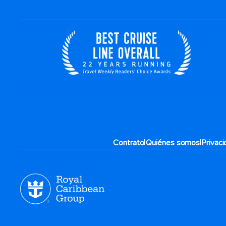
|
|
Contrato
Quiénes somos
Privac