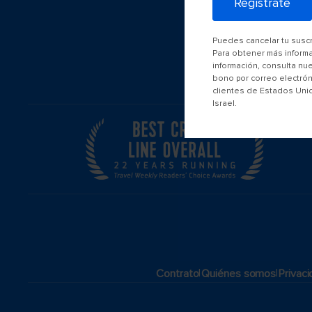
Regístrate
Puedes cancelar tu susc
Para obtener más inform
información, consulta nu
bono por correo electrón
clientes de Estados Uni
Israel.
|
|
Contrato
Quiénes somos
Privac