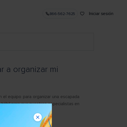
Iniciar sesión
866-562-7625
 a organizar mi
n el equipo para organizar una escapada
 hábil para que nuestros especialistas en