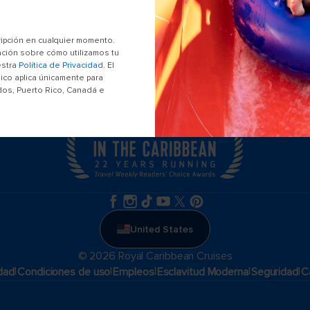
Accesibilidad a bordo
Reuniones, incentivos y charters​
ripción en cualquier momento.
ación sobre cómo utilizamos tu
Localizar un asesor de viajes
estra
Política de Privacidad
. El
ico aplica únicamente para
dos, Puerto Rico, Canadá e
United States
© 2026 Royal Caribbean Cruises
|
|
|
|
|
idad
Condiciones de uso
Empleos
Esclavitud Moderna
Seguridad
C