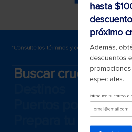
hasta $10
descuento
próximo c
Además, obté
*Consulte los términos y condiciones aplicable
descuentos e
promociones y
Buscar cruceros
especiales.
Destinos
Introduce tu correo el
Puertos populares
Prepara tu viaje