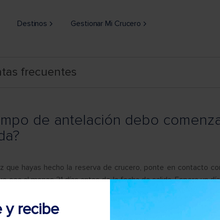
Destinos
Gestionar Mi Crucero
tas frecuentes
empo de antelación debo comenzar
da?
z que hayas hecho la reserva de crucero, ponte en contacto co
ue sea al menos 21 días antes de la fecha de salida. Espera un día
siders) revisen y procesen tu solicitud antes de que respondan.
e y recibe