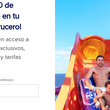
0 de
 en tu
rucero!
n acceso a
s a las promociones
aquí
.
xclusivos,
 tarifas
Último momento
Black Friday y Cyber Monday
Cruceros 2025-2026
ectrónico
Los cruceros más grandes
Puertos del crucero cerca de mí
Cruceros temáticos