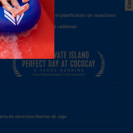
Ver folletos
Especialista en planificación de vacaciones
Blog de royal caribbean
|
arta de derechos
Alertas de viaje