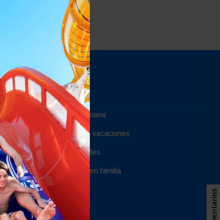
Fines de semana
Cruceros de vacaciones
Cruising guides
Vacaciones en familia
Bodas royal
Comentarios
Grupos