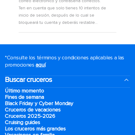
correo electrónico y contraseña correctos.
Ten en cuenta que solo tienes 10 intentos de
inicio de sesión, después de lo cual se
bloqueará tu cuenta y deberás restable...
*Consulte los términos y condiciones aplicables a las
promociones
aquí
.
Buscar cruceros
Último momento
Fines de semana
Black Friday y Cyber Monday
Cruceros de vacaciones
Cruceros 2025-2026
Cruising guides
Los cruceros más grandes