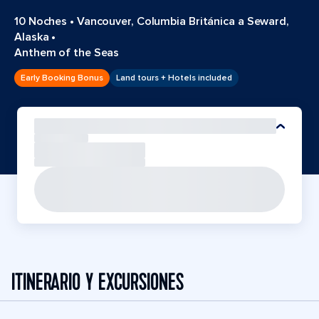
10 Noches
•
Vancouver, Columbia Británica a Seward,
Alaska
•
Anthem of the Seas
Early Booking Bonus
Land tours + Hotels included
ITINERARIO Y EXCURSIONES