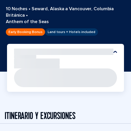
10 Noches
•
Seward, Alaska a Vancouver, Columbia
Británica
•
Anthem of the Seas
Early Booking Bonus
Land tours + Hotels included
ITINERARIO Y EXCURSIONES