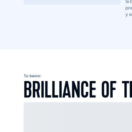
Si 
pro
y s
Tu barco:
BRILLIANCE OF T