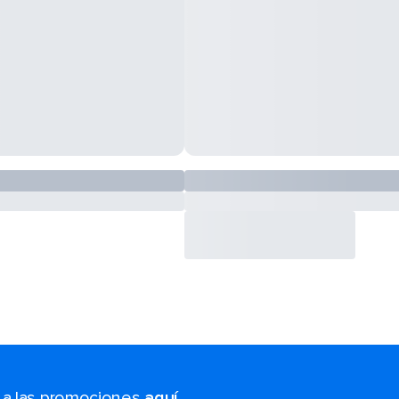
s a las promociones
aquí
.