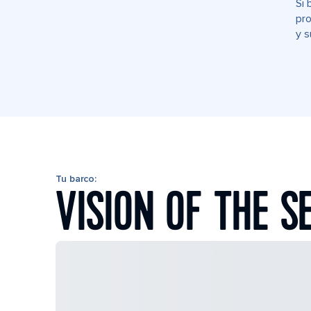
Si 
pro
y s
Tu barco:
VISION OF THE S