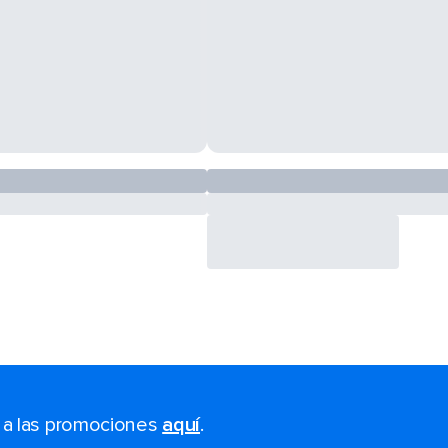
s a las promociones
aquí
.