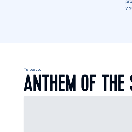
pro
y s
Tu barco:
ANTHEM OF THE 