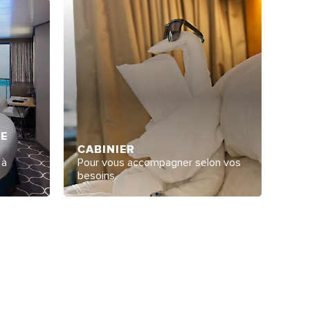
GE
CABINIER
 à
Pour vous accompagner selon vos
besoins.