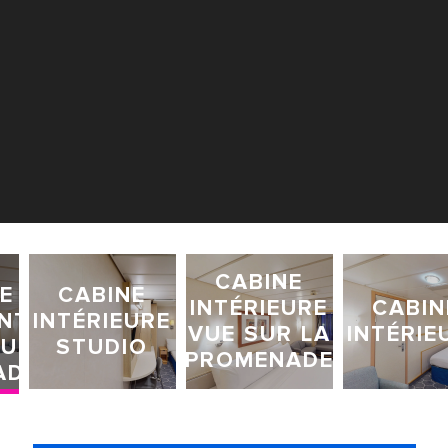
CABINE
RE
CABINE
INTÉRIEURE
CABIN
NTE
INTÉRIEURE
VUE SUR LA
INTÉRIE
SUR
STUDIO
PROMENADE
ADE