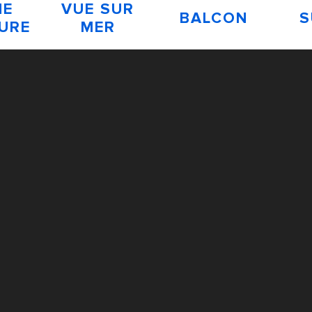
NE
VUE SUR
BALCON
S
EURE
MER