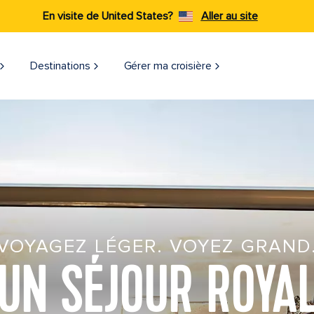
En visite de United States?
Aller au site
Destinations
Gérer ma croisière​
VOYAGEZ LÉGER. VOYEZ GRAND
UN SÉJOUR ROYA