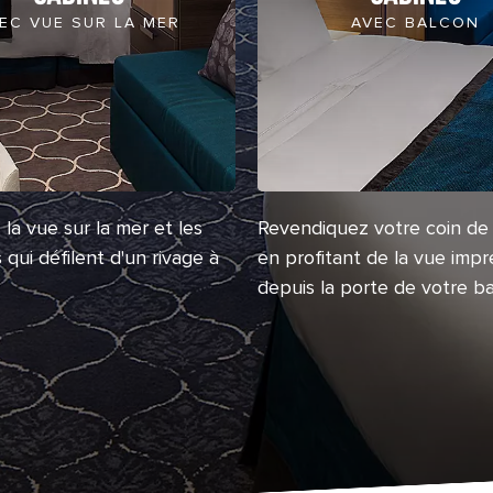
EC VUE SUR LA MER
AVEC BALCON
la vue sur la mer et les
Revendiquez votre coin de 
qui défilent d'un rivage à
en profitant de la vue imp
depuis la porte de votre ba