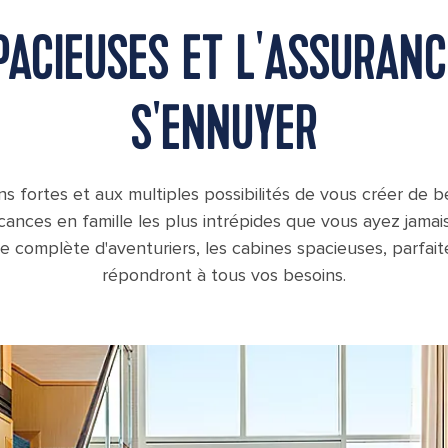
PACIEUSES ET L'ASSURANC
S'ENNUYER
 fortes et aux multiples possibilités de vous créer de b
acances en famille les plus intrépides que vous ayez jam
e complète d'aventuriers, les cabines spacieuses, parfa
répondront à tous vos besoins.
OA, Oasis of the Seas, Royal Suite Class, GENIE shoot,