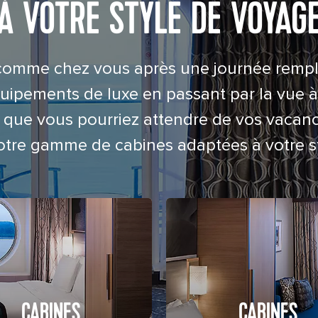
À VOTRE STYLE DE VOYAG
comme chez vous après une journée remplie 
pements de luxe en passant par la vue à 
rt que vous pourriez attendre de vos vacan
tre gamme de cabines adaptées à votre s
CABINES
CABINES