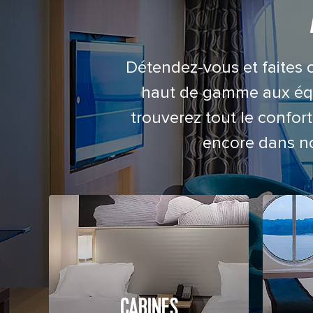
Détendez-vous et faites 
haut de gamme aux équi
trouverez tout le confo
encore dans no
CABINES