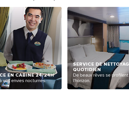
SERVICE DE NETTOYA
QUOTIDIEN
CE EN CABINE 24/24H
De beaux rêves se profilent
 vos envies nocturnes.
l'horizon.