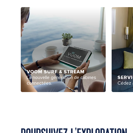
VOOM SURF & STREAM
La nouvelle génération de cabines
SERVI
connectées.
Cédez à