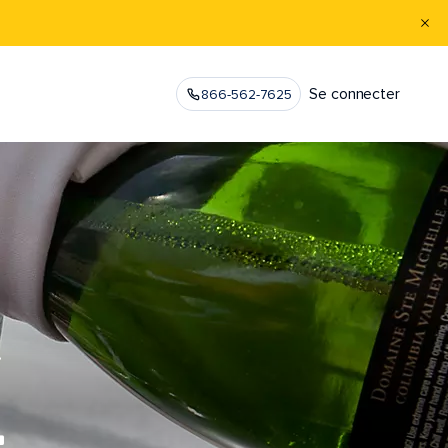
Se connecter
866-562-7625
.
L