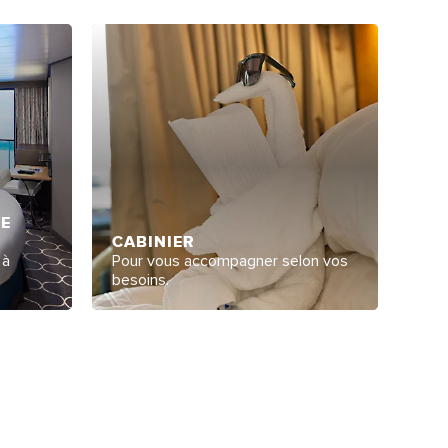
GE
CABINIER
 à
Pour vous accompagner selon vos
besoins.