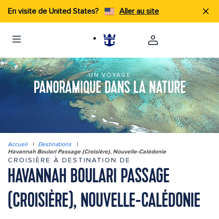
En visite de United States?
Aller au site
UN VOYAGE
PANORAMIQUE DANS LA NATURE
Accueil
|
Destinations
|
Havannah Boulari Passage (Croisière), Nouvelle-Calédonie
CROISIÈRE À DESTINATION DE
HAVANNAH BOULARI PASSAGE
(CROISIÈRE), NOUVELLE-CALÉDONIE