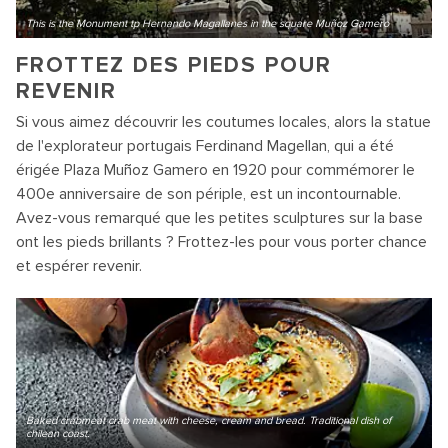
This is the Monument tp Hernando Magallanes in the square Muñoz Gamero
FROTTEZ DES PIEDS POUR
REVENIR
Si vous aimez découvrir les coutumes locales, alors la statue
de l'explorateur portugais Ferdinand Magellan, qui a été
érigée Plaza Muñoz Gamero en 1920 pour commémorer le
400e anniversaire de son périple, est un incontournable.
Avez-vous remarqué que les petites sculptures sur la base
ont les pieds brillants ? Frottez-les pour vous porter chance
et espérer revenir.
Baked crabmeat crab meat with cheese, cream and bread. Traditional dish of
chilean coast.