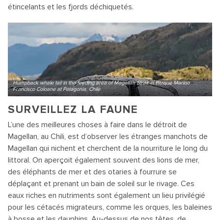
étincelants et les fjords déchiquetés.
Humpback whale tail in the feeding area of Magellan Strait in Parque Marino
Francisco Coloane at Patagonia, Chile
SURVEILLEZ LA FAUNE
L’une des meilleures choses à faire dans le détroit de
Magellan, au Chili, est d’observer les étranges manchots de
Magellan qui nichent et cherchent de la nourriture le long du
littoral. On aperçoit également souvent des lions de mer,
des éléphants de mer et des otaries à fourrure se
déplaçant et prenant un bain de soleil sur le rivage. Ces
eaux riches en nutriments sont également un lieu privilégié
pour les cétacés migrateurs, comme les orques, les baleines
à bosse et les dauphins. Au-dessus de nos têtes, de