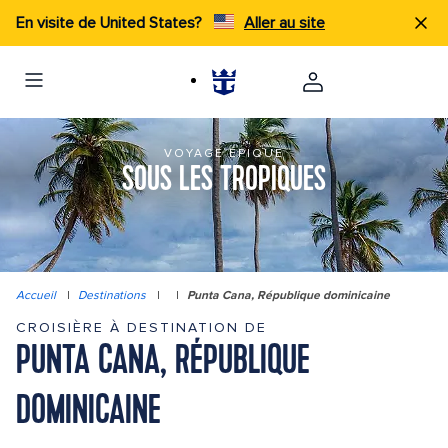
En visite de United States?
Aller au site
VOYAGE ÉPIQUE
SOUS LES TROPIQUES
Accueil
|
Destinations
|
|
Punta Cana, République dominicaine
CROISIÈRE À DESTINATION DE
PUNTA CANA, RÉPUBLIQUE
DOMINICAINE