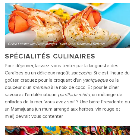
Grilled Lobster with Fresh Mangos, Punta Cana, Dominican Republic
SPÉCIALITÉS CULINAIRES
Pour déjeuner, laissez-vous tenter par la langouste des
Caraïbes ou un délicieux ragoût
sancocho
. Si c'est l'heure du
goûter, craquez pour le croquant d'un
yaniqueque
ou la
douceur d'un
memelo
à la noix de coco. Et pour le dîner,
savourez l'emblématique
parrillada mixta
, un mélange de
grillades de la mer. Vous avez soif ? Une bière Presidente ou
un Mamajuana (un rhum arrangé aux herbes, vin rouge et
miel) devrait vous contenter.