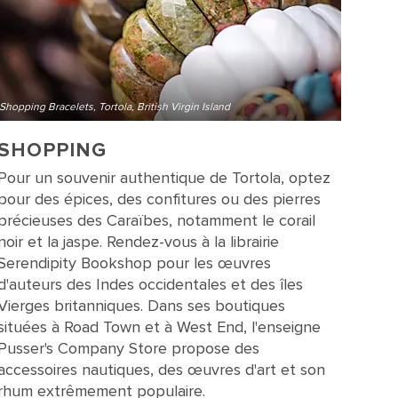
Shopping Bracelets, Tortola, British Virgin Island
SHOPPING
Pour un souvenir authentique de Tortola, optez
pour des épices, des confitures ou des pierres
précieuses des Caraïbes, notamment le corail
noir et la jaspe. Rendez-vous à la librairie
Serendipity Bookshop pour les œuvres
d'auteurs des Indes occidentales et des îles
Vierges britanniques. Dans ses boutiques
situées à Road Town et à West End, l'enseigne
Pusser's Company Store propose des
accessoires nautiques, des œuvres d'art et son
rhum extrêmement populaire.