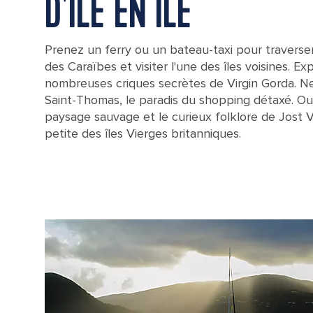
D'ÎLE EN ÎLE
Prenez un ferry ou un bateau-taxi pour traverse
des Caraïbes et visiter l'une des îles voisines. Ex
nombreuses criques secrètes de Virgin Gorda. 
Saint-Thomas, le paradis du shopping détaxé. O
paysage sauvage et le curieux folklore de Jost V
petite des îles Vierges britanniques.
Aerial View Island with Mountains, Tortola, British Virgin Island