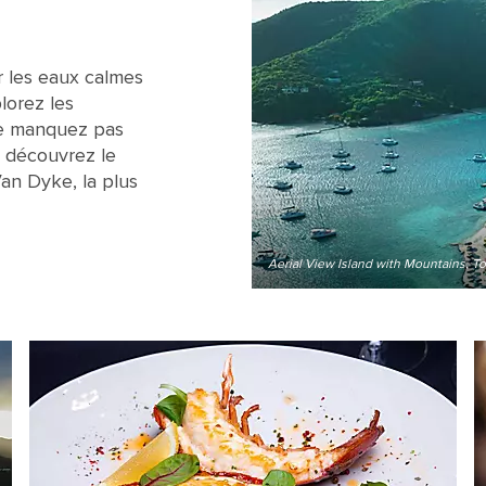
r les eaux calmes
plorez les
Ne manquez pas
u découvrez le
an Dyke, la plus
Aerial View Island with Mountains, Tor