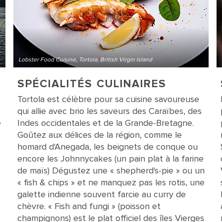
Lobster Food Cuisine, Tortola, British Virgin Island
SPÉCIALITÉS CULINAIRES
Tortola est célèbre pour sa cuisine savoureuse
qui allie avec brio les saveurs des Caraïbes, des
e
Indes occidentales et de la Grande-Bretagne.
Goûtez aux délices de la région, comme le
homard d'Anegada, les beignets de conque ou
encore les Johnnycakes (un pain plat à la farine
de maïs) Dégustez une « shepherd's-pie » ou un
« fish & chips » et ne manquez pas les rotis, une
galette indienne souvent farcie au curry de
chèvre. « Fish and fungi » (poisson et
champignons) est le plat officiel des îles Vierges