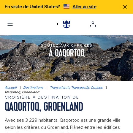
En visite de United States?
Aller au site
GOÛTEZ AUX CAPRICES
À QAQORTOQ
Accueil
|
Destinations
|
Transatlantic Transpacific Cruises
|
Qaqortoq, Groenland
CROISIÈRE À DESTINATION DE
QAQORTOQ, GROENLAND
Avec ses 3 229 habitants, Qaqortoq est une grande ville
selon les critères du Groenland. Flânez entre les édifices