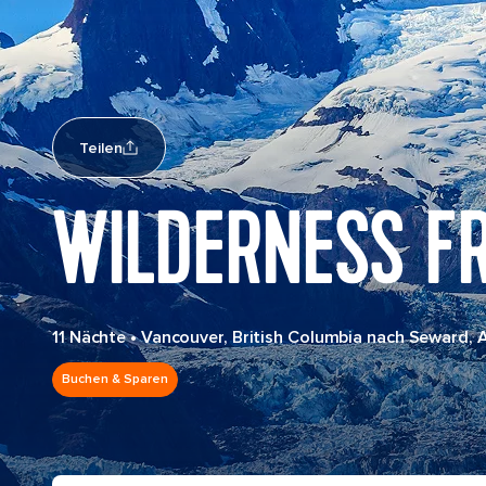
Teilen
WILDERNESS F
11 Nächte
•
Vancouver, British Columbia nach Seward, 
Buchen & Sparen