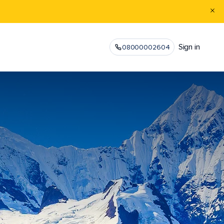
Sign in
08000002604