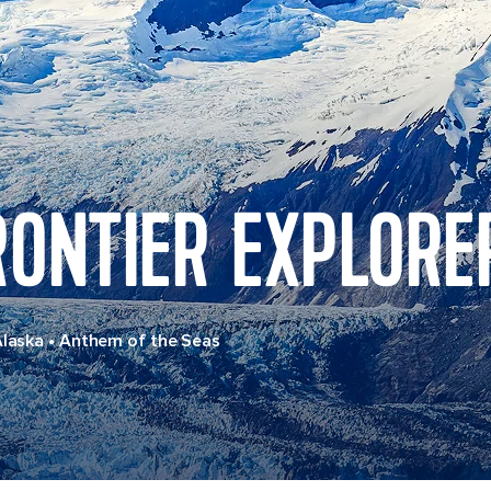
RONTIER EXPLORE
Alaska
•
Anthem of the Seas