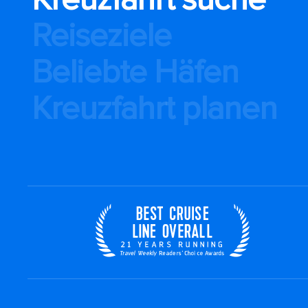
Reiseziele
Beliebte Häfen
Kreuzfahrt planen