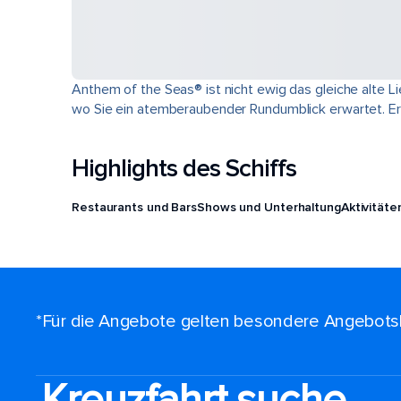
Anthem of the Seas® ist nicht ewig das gleiche alte Li
wo Sie ein atemberaubender Rundumblick erwartet. Erl
Highlights des Schiffs
Restaurants und Bars
Shows und Unterhaltung
Aktivitäte
*Für die Angebote gelten besondere Angebots
Kreuzfahrt suche