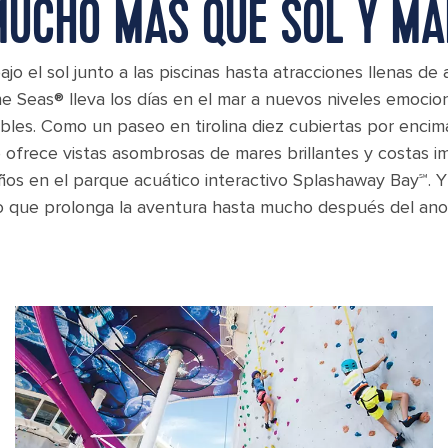
MUCHO MÁS QUE SOL Y MA
o el sol junto a las piscinas hasta atracciones llenas de 
the Seas® lleva los días en el mar a nuevos niveles emoci
ables. Como un paseo en tirolina diez cubiertas por enci
 ofrece vistas asombrosas de mares brillantes y costas i
iños en el parque acuático interactivo Splashaway Bay℠. Y
o que prolonga la aventura hasta mucho después del ano