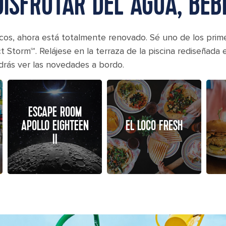
ISFRUTAR DEL AGUA, BEB
áticos, ahora está totalmente renovado. Sé uno de los pri
torm℠. Relájese en la terraza de la piscina rediseñada es
odrás ver las novedades a bordo.
ESCAPE ROOM
APOLLO EIGHTEEN
EL LOCO FRESH
II