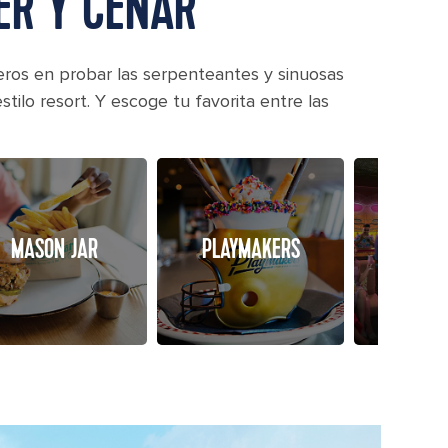
ER Y CENAR
meros en probar las serpenteantes y sinuosas
tilo resort. Y escoge tu favorita entre las
PESKY 
MASON JAR
PLAYMAKERS
B