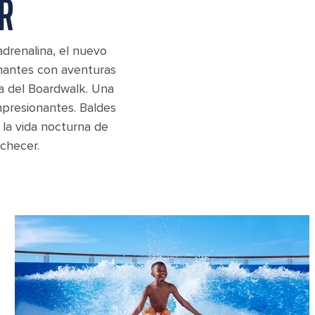
R
adrenalina, el nuevo
onantes con aventuras
ma del Boardwalk. Una
mpresionantes. Baldes
 la vida nocturna de
checer.