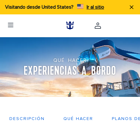
Visitando desde United States?
Ir al sitio
QUÉ HACER
EXPERIENCIAS A BORDO
DESCRIPCIÓN
QUÉ HACER
PLANOS D