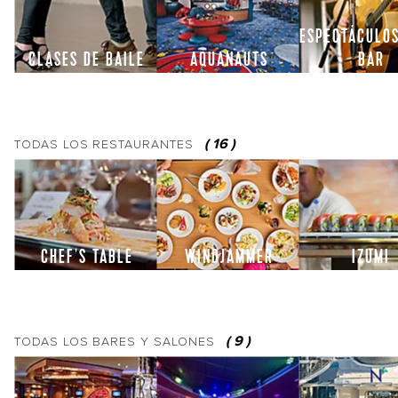
ESPECTÁCULOS
CLASES DE BAILE
AQUANAUTS
BAR
(
16
)
TODAS LOS
RESTAURANTES
CHEF'S TABLE
WINDJAMMER
IZUMI
(
9
)
TODAS LOS
BARES Y SALONES