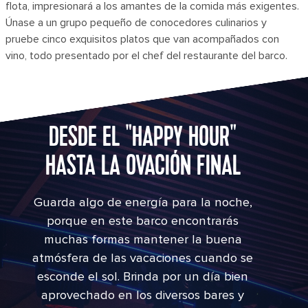
flota, impresionará a los amantes de la comida más exigentes.
Únase a un grupo pequeño de conocedores culinarios y
pruebe cinco exquisitos platos que van acompañados con
vino, todo presentado por el chef del restaurante del barco.
DESDE EL "HAPPY HOUR"
HASTA LA OVACIÓN FINAL
Guarda algo de energía para la noche,
porque en este barco encontrarás
muchas formas mantener la buena
atmósfera de las vacaciones cuando se
esconde el sol. Brinda por un día bien
aprovechado en los diversos bares y