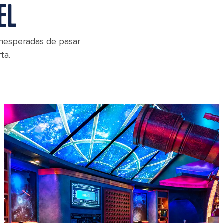
EL
inesperadas de pasar
ta.