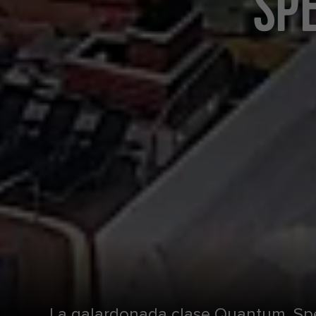
SP
La galardonada clase Quantum, Spe