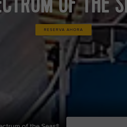
ECTRUM OF THE S
RESERVA AHORA
ctrum of the Seas®,