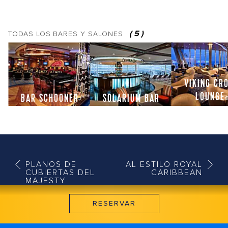
(
5
)
TODAS LOS
BARES Y SALONES
VIKING CR
LOUNGE
BAR SCHOONER
SOLARIUM BAR
PLANOS DE
AL ESTILO ROYAL
CUBIERTAS DEL
CARIBBEAN
MAJESTY
RESERVAR