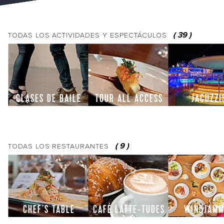
(
39
)
TODAS LOS
ACTIVIDADES Y ESPECTÁCULOS
CLASES DE BAILE
TOUR ALL ACCESS
JACUZZI
(
9
)
TODAS LOS
RESTAURANTES
CHEF'S TABLE
CAFÉ LATTE-TUDES
WINDJAMM