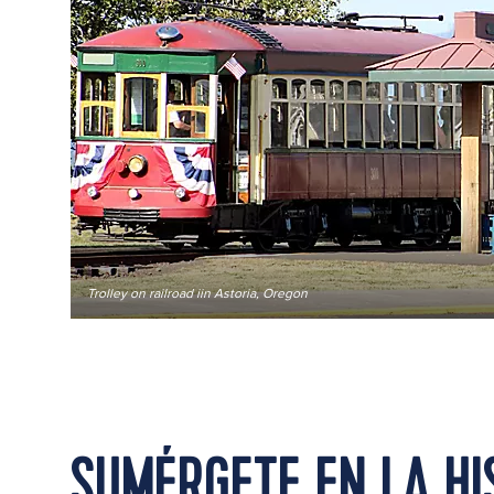
Trolley on railroad iin Astoria, Oregon
SUMÉRGETE EN LA HI