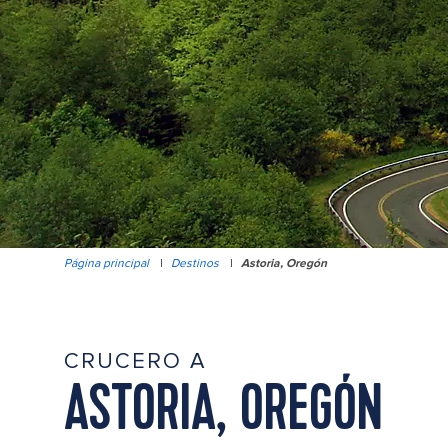
Página principal
|
Destinos
|
Astoria, Oregón
CRUCERO A
ASTORIA, OREGÓN