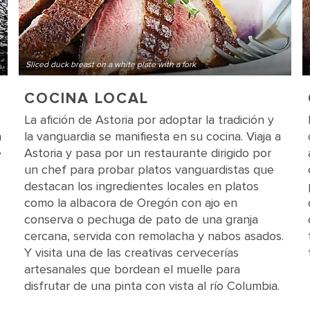
Sliced duck breast on a white plate with a fork
COCINA LOCAL
La afición de Astoria por adoptar la tradición y
a
la vanguardia se manifiesta en su cocina. Viaja a
e
Astoria y pasa por un restaurante dirigido por
un chef para probar platos vanguardistas que
destacan los ingredientes locales en platos
como la albacora de Oregón con ajo en
conserva o pechuga de pato de una granja
cercana, servida con remolacha y nabos asados.
Y visita una de las creativas cervecerías
artesanales que bordean el muelle para
disfrutar de una pinta con vista al río Columbia.