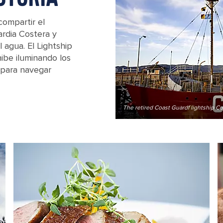
compartir el
uardia Costera y
 agua. El Lightship
ibe iluminando los
 para navegar
The retired Coast Guardf lightship C