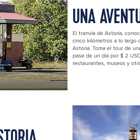
UNA AVENT
El tranvía de Astoria, cono
cinco kilómetros a lo largo 
Astoria. Toma el tour de u
pase de un día por $ 2 US
restaurantes, museos y otro
Trolley on railroad iin Astoria, Oregon
STORIA