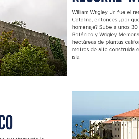
William Wrigley, Jr. fue el 
Catalina, entonces ¿por qué
homenaje? Sube a unos 30 m
Botánico y Wrigley Memoria
hectáreas de plantas califor
metros de alto construida e
isla.
William Wrigley Botanic Gardens Near
CO