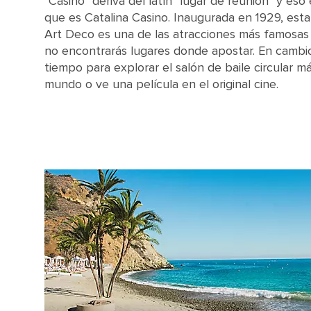
"Casino" deriva del latín "lugar de reunión" y es
que es Catalina Casino. Inaugurada en 1929, est
Art Deco es una de las atracciones más famosas d
no encontrarás lugares donde apostar. En cambio
tiempo para explorar el salón de baile circular m
mundo o ve una película en el original cine.
Avalon Bay Catalina Casino Catalina California