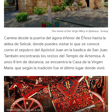
The home of the Virgin Mary in Ephesus, Turkey
Camina desde la puerta del ágora inferior de Éfeso hasta la
aldea de Selcuk, donde puedes visitar lo que se conoce
como el sepulcro del Apóstol Juan en la basílica de San Juan.
También encontrarás los restos del Templo de Artemisa. A
unos 8 km de distancia, se encuentra la Casa de la Virgen
María, que según la tradición fue el último lugar donde vivió.
Homemade carpets on a cart