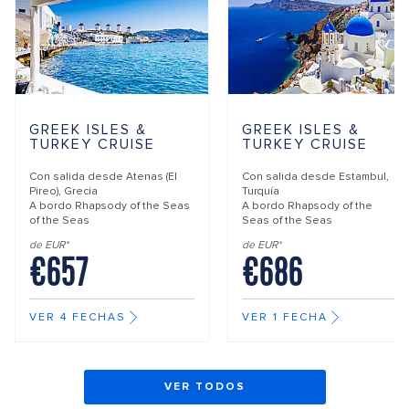
GREEK ISLES &
GREEK ISLES &
TURKEY CRUISE
TURKEY CRUISE
Con salida desde
Atenas (El
Con salida desde
Estambul,
Pireo), Grecia
Turquía
A bordo
Rhapsody of the Seas
A bordo
Rhapsody of the
of the Seas
Seas of the Seas
de EUR*
de EUR*
€657
€686
VER 4 FECHAS
VER 1 FECHA
VER TODOS