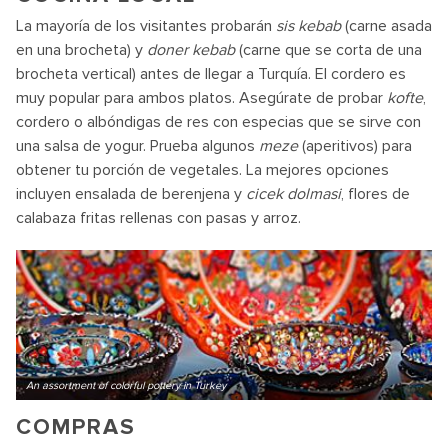
La mayoría de los visitantes probarán
sis kebab
(carne asada
en una brocheta) y
doner kebab
(carne que se corta de una
brocheta vertical) antes de llegar a Turquía. El cordero es
muy popular para ambos platos. Asegúrate de probar
kofte
,
cordero o albóndigas de res con especias que se sirve con
una salsa de yogur. Prueba algunos
meze
(aperitivos) para
obtener tu porción de vegetales. La mejores opciones
incluyen ensalada de berenjena y
cicek dolmasi
, flores de
calabaza fritas rellenas con pasas y arroz.
An assortment of colorful pottery in Turkey
COMPRAS