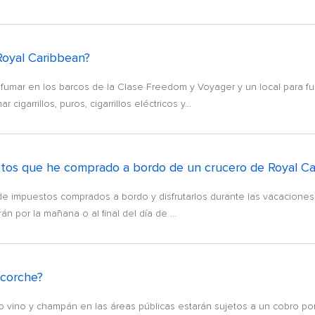
oyal Caribbean?
ra fumar en los barcos de la Clase Freedom y Voyager y un local para
igarrillos, puros, cigarrillos eléctricos y...
stos que he comprado a bordo de un crucero de Royal C
 de impuestos comprados a bordo y disfrutarlos durante las vacaciones. 
 por la mañana o al final del día de ...
scorche?
 vino y champán en las áreas públicas estarán sujetos a un cobro por