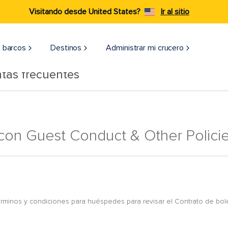
Visitando desde United States?
Ir al sitio
 barcos
Destinos
Administrar mi crucero
tas frecuentes
con Guest Conduct & Other Polici
érminos y condiciones para huéspedes para revisar el Contrato de bo