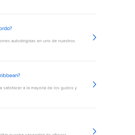
bordo?
iones autodirigidas en uno de nuestros
aribbean?
satisfacer a la mayoría de los gustos y
litar nuestra capacidad de ofrecer