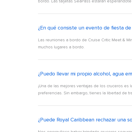
bordo. Las tarjetas SeaPass estarán esperándote 
¿En qué consiste un evento de fiesta de
Las reuniones a bordo de Cruise Critic Meet & M
muchos lugares a bordo.
¿Puedo llevar mi propio alcohol, agua e
¡Una de las mejores ventajas de los cruceros es 
preferencias. Sin embargo, tienes la libertad de 
¿Puede Royal Caribbean rechazar una sol
Nos enorgullece haber brindado cruceros seguros 