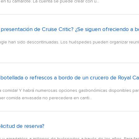
en tu camarote. La cuenta se puede crear con u...
 presentación de Cruise Critic? ¿Se siguen ofreciendo a 
ingle han sido descontinuadas. Los huéspedes pueden organizar reun
mbotellada o refrescos a bordo de un crucero de Royal C
la comida! Y habrá numerosas opciones gastronómicas disponibles para 
traer comida envasada no perecedera en canti...
icitud de reserva?
y agradables a millones de huéspedes a través de los años. Para faci