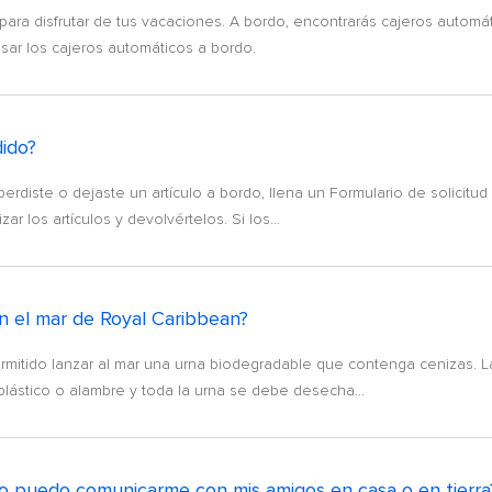
 para disfrutar de tus vacaciones. A bordo, encontrarás cajeros automá
usar los cajeros automáticos a bordo.
ido?
perdiste o dejaste un artículo a bordo, llena un Formulario de solicit
r los artículos y devolvértelos. Si los...
 en el mar de Royal Caribbean?
ermitido lanzar al mar una urna biodegradable que contenga cenizas. 
plástico o alambre y toda la urna se debe desecha...
o puedo comunicarme con mis amigos en casa o en tierra