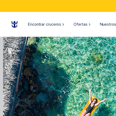
Encontrar cruceros
Ofertas
Nuestros
Aerial view of girl sunbathing o