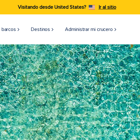
Visitando desde United States?
Ir al sitio
 barcos
Destinos
Administrar mi crucero
n turquoise waters in Nassau, Bahamas. Top destination for a tropica