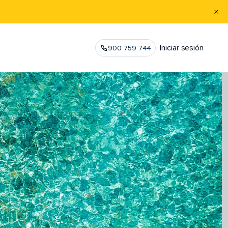
Iniciar sesión
900 759 744
l family sailing cruise vacation.