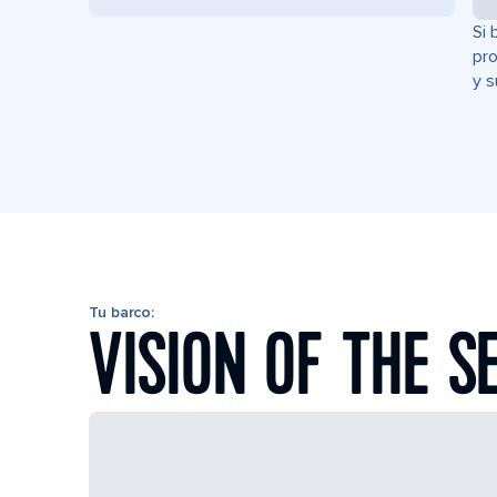
Si 
pro
y s
Tu barco:
VISION OF THE S