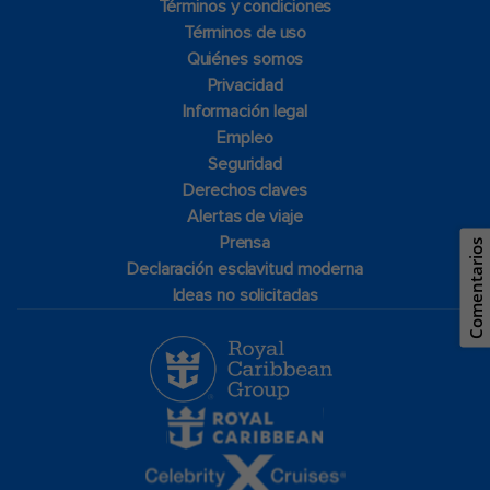
Términos y condiciones
Términos de uso
Quiénes somos
Privacidad
Información legal
Empleo
Seguridad
Derechos claves
Alertas de viaje
Prensa
Comentarios
Declaración esclavitud moderna
Ideas no solicitadas