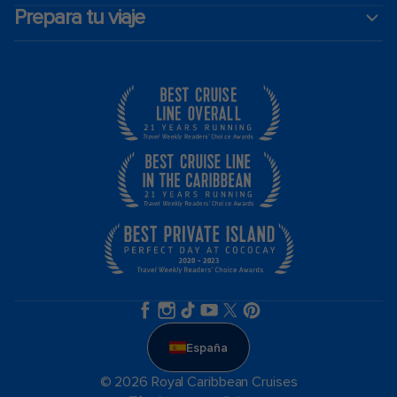
Prepara tu viaje
España
© 2026 Royal Caribbean Cruises