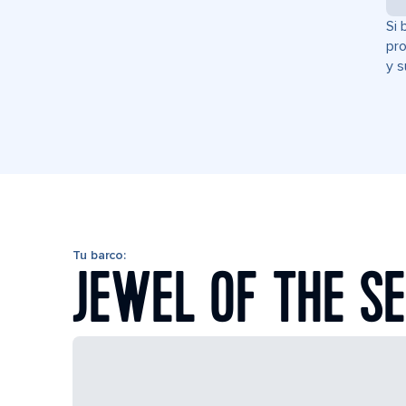
Si 
pro
y s
Tu barco:
JEWEL OF THE S