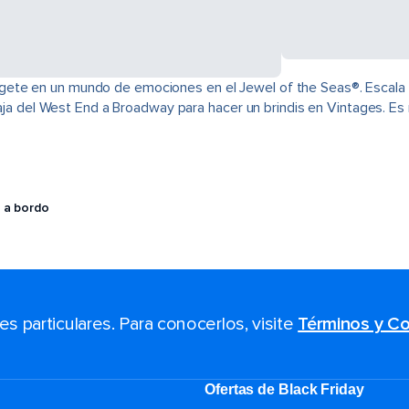
e en un mundo de emociones en el Jewel of the Seas®. Escala la p
viaja del West End a Broadway para hacer un brindis en Vintages. E
 a bordo
 particulares. Para conocerlos, visite
Términos y Co
Ofertas de Black Friday