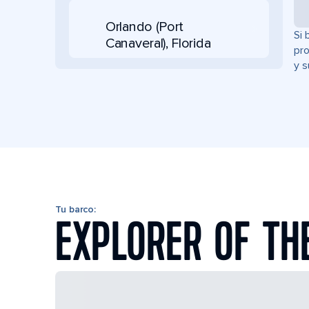
Orlando (Port
Si 
Canaveral), Florida
pro
y s
Tu barco:
EXPLORER OF TH