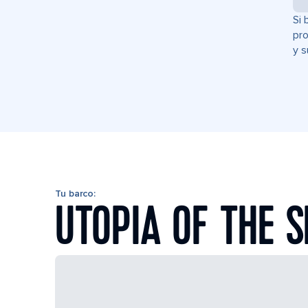
Si 
pro
y s
Tu barco:
UTOPIA OF THE 