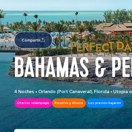
Compartir
BAHAMAS & PE
4 Noches
•
Orlando (Port Canaveral), Florida
•
Utopia o
Ofertas relámpago
Reserva y Ahorra
Los precios bajaron