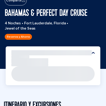
Compartir
BAHAMAS & PERFECT DAY CRUISE
4 Noches
•
Fort Lauderdale, Florida
•
Jewel of the Seas
Reserva y Ahorra
ITINERARIO Y EXCURSIONES