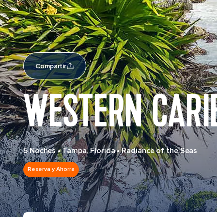
Compartir
WESTERN CARI
5 Noches
•
Tampa, Florida
•
Radiance of the Seas
Reserva y Ahorra