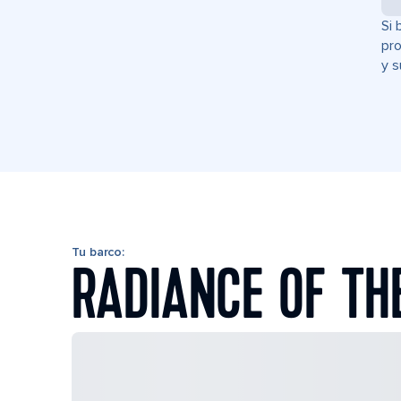
Si 
pro
y s
Tu barco:
RADIANCE OF TH