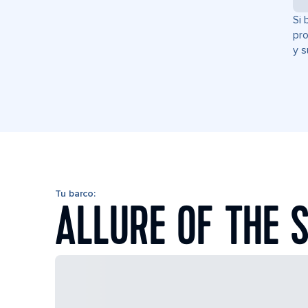
Si 
pro
y s
Tu barco:
ALLURE OF THE 