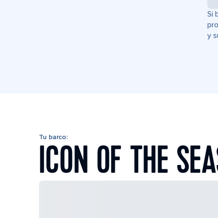
Si 
pro
y s
Tu barco:
ICON OF THE SEA