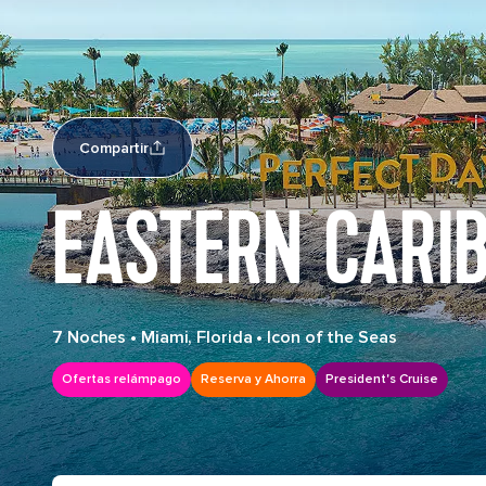
Compartir
EASTERN CARI
7 Noches
•
Miami, Florida
•
Icon of the Seas
Ofertas relámpago
Reserva y Ahorra
President's Cruise