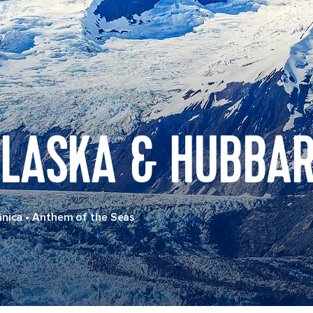
LASKA & HUBBAR
ánica
•
Anthem of the Seas