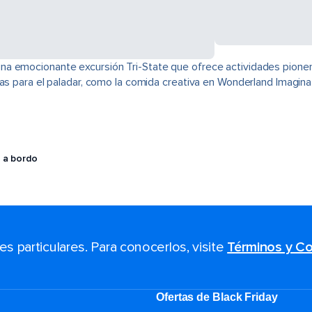
na emocionante excursión Tri-State que ofrece actividades pione
cias para el paladar, como la comida creativa en Wonderland Imagi
 a bordo
 particulares. Para conocerlos, visite
Términos y Co
Ofertas de Black Friday