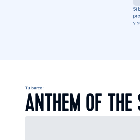
Si 
pro
y s
Tu barco:
ANTHEM OF THE 