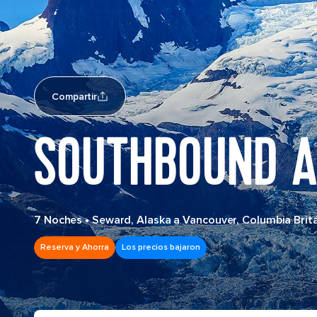
Compartir
SOUTHBOUND A
7 Noches
•
Seward, Alaska a Vancouver, Columbia Brit
Reserva y Ahorra
Los precios bajaron