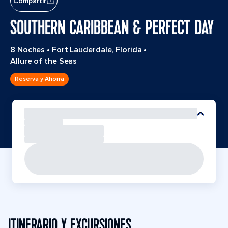
Compartir
SOUTHERN CARIBBEAN & PERFECT DAY
8 Noches
•
Fort Lauderdale, Florida
•
Allure of the Seas
Reserva y Ahorra
ITINERARIO Y EXCURSIONES