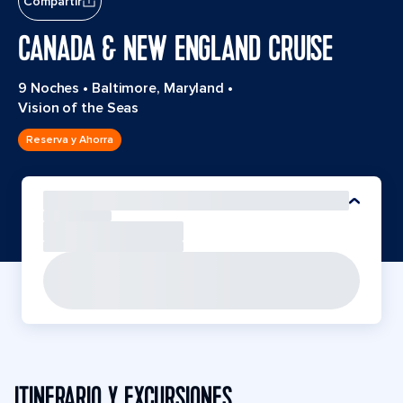
Compartir
CANADA & NEW ENGLAND CRUISE
9 Noches
•
Baltimore, Maryland
•
Vision of the Seas
Reserva y Ahorra
ITINERARIO Y EXCURSIONES