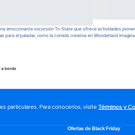
na emocionante excursión Tri-State que ofrece actividades pione
cias para el paladar, como la comida creativa en Wonderland Imagi
 a bordo
 particulares. Para conocerlos, visite
Términos y Co
Ofertas de Black Friday