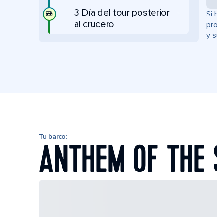
3 Día del tour posterior
Si 
al crucero
pro
y s
Tu barco:
ANTHEM OF THE 