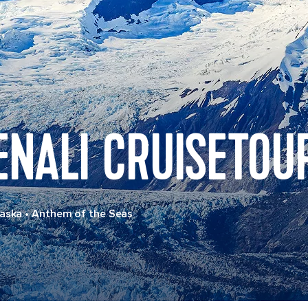
ENALI CRUISETOU
laska
•
Anthem of the Seas