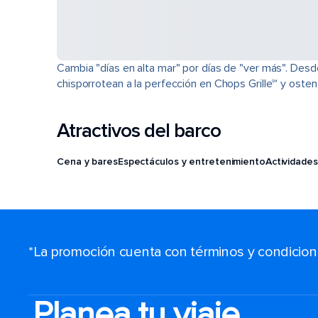
Cambia "días en alta mar" por días de "ver más". Desd
chisporrotean a la perfección en Chops Grille℠ y osten
Atractivos del barco
Cena y bares
Espectáculos y entretenimiento
Actividades
*La promoción cuenta con términos y condiciones
Planea tu viaje