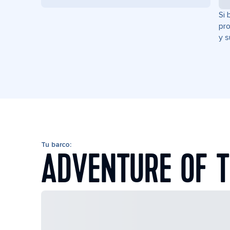
Si 
pro
y s
Tu barco:
ADVENTURE OF T