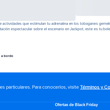
e actividades que estimulan tu adrenalina en los toboganes gemel
tación espectacular sobre el escenario en Jackpot, este es tu bole
 a bordo
 particulares. Para conocerlos, visite
Términos y Co
Ofertas de Black Friday