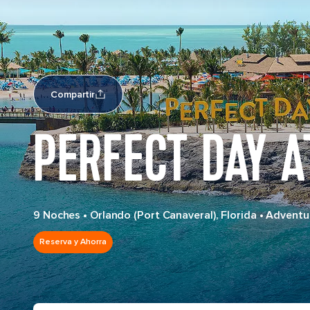
Compartir
PERFECT DAY A
9 Noches
•
Orlando (Port Canaveral), Florida
•
Adventur
Reserva y Ahorra