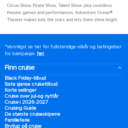
Circus Show, Pirate Show, Talent Show, plus countless
theater games and performances. Adventure Ocean®
Theater makes kids the stars and lets them shine bright.
*Vennligst se her for fullstendige vilkår og betingelser
for kampanjer.
her
.
Finn cruise
Black Friday-tilbud
Siste sjanse cruisetilbud
Korte seilinger
Cruise over jul-og nyttår
Cruise i 2026-2027
Cruising Guide
De største cruiseskipene
Familieferie
Bryllup på cruise