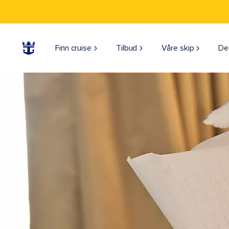
Finn cruise
Tilbud
Våre skip
De