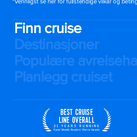
*Vennligst se her for fullstendige vilkår og beti
Finn cruise
Destinasjoner
Populære avreiseh
Planlegg cruiset