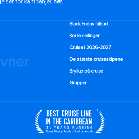
ngelser for kampanjer.
her
.
Black Friday-tilbud
Korte seilinger
Cruise i 2026-2027
avner
De største cruiseskipene
Bryllup på cruise
Grupper