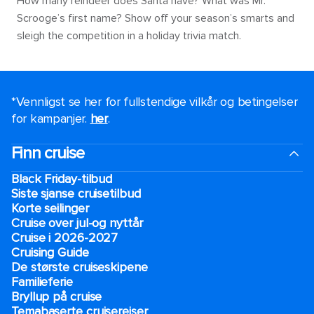
How many reindeer does Santa have? What was Mr.
Scrooge’s first name? Show off your season’s smarts and
sleigh the competition in a holiday trivia match.
*Vennligst se her for fullstendige vilkår og betingelser
for kampanjer.
her
.
Finn cruise
Black Friday-tilbud
Siste sjanse cruisetilbud
Korte seilinger
Cruise over jul-og nyttår
Cruise i 2026-2027
Cruising Guide
De største cruiseskipene
Familieferie
Bryllup på cruise
Temabaserte cruisereiser