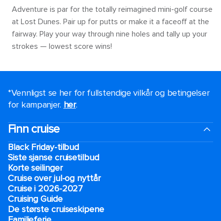
Adventure is par for the totally reimagined mini-golf course
at Lost Dunes. Pair up for putts or make it a faceoff at the
fairway. Play your way through nine holes and tally up your
strokes — lowest score wins!
*Vennligst se her for fullstendige vilkår og betingelser
for kampanjer.
her
.
Finn cruise
Black Friday-tilbud
Siste sjanse cruisetilbud
Korte seilinger
Cruise over jul-og nyttår
Cruise i 2026-2027
Cruising Guide
De største cruiseskipene
Familieferie