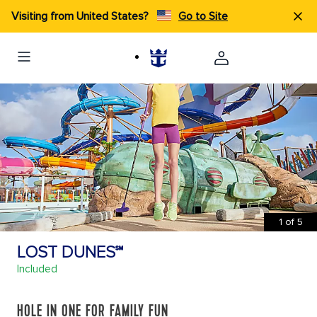
Visiting from United States?
Go to Site
1
of
5
LOST DUNES℠
Included
HOLE IN ONE FOR FAMILY FUN